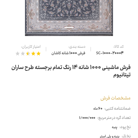
کد کالا:
دسته بندی:
امتیاز کاربران:
SC-1000-20004
فرش 1000 شانه کاشان
فرش ماشینی 1000 شانه 14 رنگ تمام برجسته طرح ساران
تیتانیوم
مشخصات فرش
ضمانتنامه کتبی:
60 ماه
تعداد گره در متر مربع:
1/000/000
نخ پود:
پنبه
نخ تار:
پنبه و پلی استر