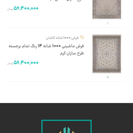
56,400,000
تومان
فرش 1000 شانه کاشان
فرش ماشینی 1000 شانه 14 رنگ تمام برجسته
طرح ساران کرم
56,400,000
تومان