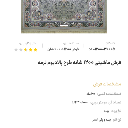
کد کالا:
دسته بندی:
امتیاز کاربران:
SC-1200-30005
فرش 1200 شانه کاشان
فرش ماشینی 1200 شانه طرح پالادیوم ترمه
مشخصات فرش
ضمانتنامه کتبی:
60 ماه
تعداد گره در متر مربع:
1/440/000
نخ پود:
پنبه
نخ تار:
پنبه و پلی استر