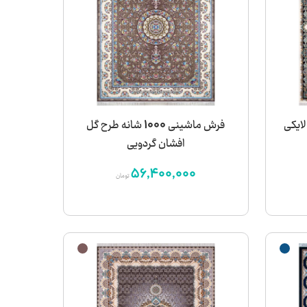
 طرح لایکی
فرش ماشینی 1000 شانه طرح گل
افشان گردویی
56,400,000
تومان