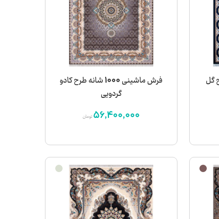
ه طرح گل
فرش ماشینی 1000 شانه طرح کادو
گردویی
56,400,000
تومان