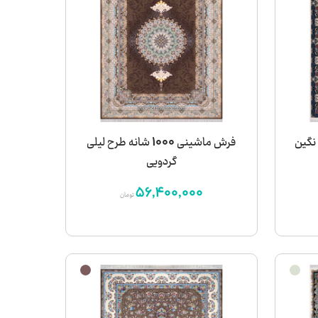
 طرح نگین
فرش ماشینی 1000 شانه طرح لیلی
گردویی
56,400,000
تومان