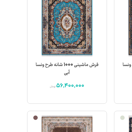
 طرح ونسا
فرش ماشینی 1000 شانه طرح ونسا
آبی
56,400,000
تومان