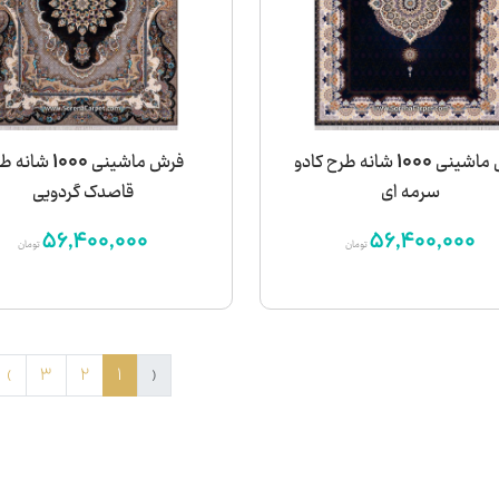
فرش ماشینی 1000 شانه طرح کادو
فرش ماشینی 1000 شا
سرمه ای
قاصدک گردویی
56,400,000
56,400,000
تومان
تومان
›
3
2
1
‹