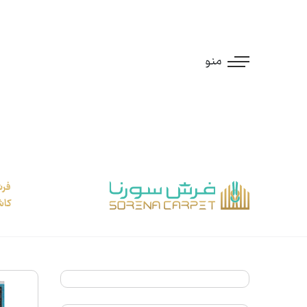
منو
کاش