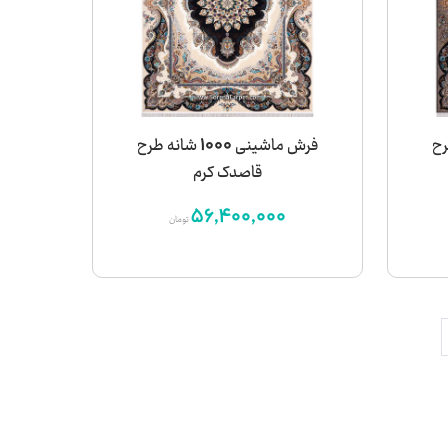
نه طرح
فرش ماشینی 1000 شانه طرح
قاصدک کرم
56,400,000
تومان