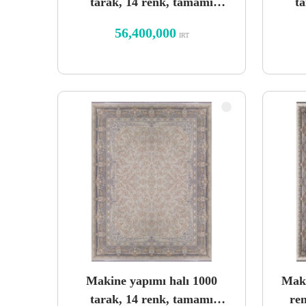
tarak, 14 renk, tamamı
t
kabartmalı tasarım, Saran
kab
56,400,000
IRT
Titanium Light
Makine yapımı halı 1000
Maki
tarak, 14 renk, tamamı
re