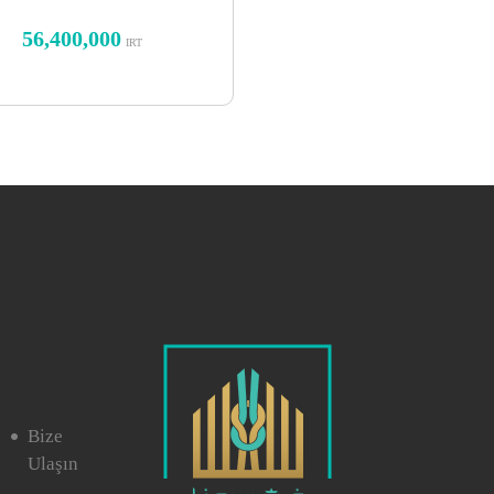
Saran krem ​​desenli
56,400,000
IRT
Bize
Ulaşın