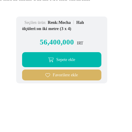
Seçilen ürün:
Renk:Mocha
Halı
ölçüleri:on iki metre (3 x 4)
56,400,000
IRT
Sepete ekle
Favorilere ekle