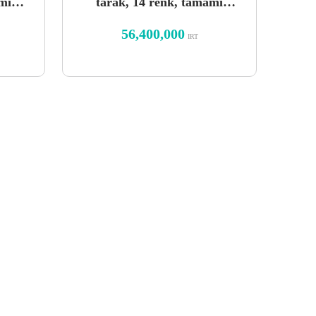
mı
tarak, 14 renk, tamamı
nli
kabartmalı Saran Silver Light
56,400,000
IRT
tasarım