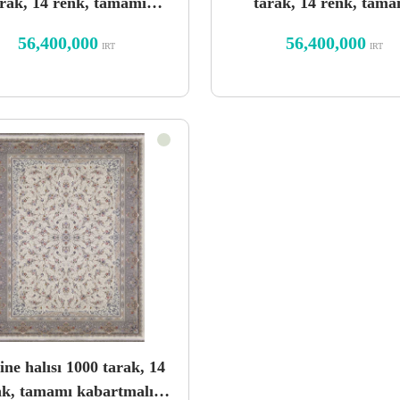
arak, 14 renk, tamamı
tarak, 14 renk, tama
artmalı, saran dumanlı
kabartmalı saran dese
56,400,000
56,400,000
IRT
IRT
ışık tasarımı
ne halısı 1000 tarak, 14
nk, tamamı kabartmalı