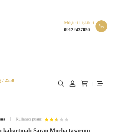
Müşteri ilişkileri
09122437050
 / 2550
ena
Kullanıcı puanı:
mı kabartmalı Saran Mocha tasarımı